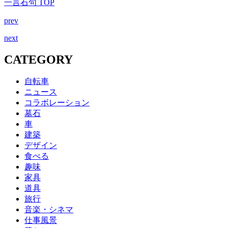
一言石句 TOP
prev
next
CATEGORY
自転車
ニュース
コラボレーション
墓石
車
建築
デザイン
食べる
趣味
家具
道具
旅行
音楽・シネマ
仕事風景