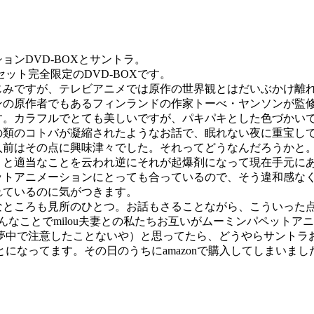
ョンDVD-BOXとサントラ。
00セット完全限定のDVD-BOXです。
じみですが、テレビアニメでは原作の世界観とはだいぶかけ離
ンの原作者でもあるフィンランドの作家トーべ・ヤンソンが監
す。カラフルでとても美しいですが、パキパキとした色づかい
の類のコトバが凝縮されたようなお話で、眠れない夜に重宝し
入前はその点に興味津々でした。それってどうなんだろうかと
」と適当なことを云われ逆にそれが起爆剤になって現在手元に
ットアニメーションにとっても合っているので、そう違和感な
れているのに気がつきます。
なところも見所のひとつ。お話もさることながら、こういった
ょんなことでmilou夫妻との私たちお互いがムーミンパペット
夢中で注意したことないや）と思ってたら、どうやらサントラ
になってます。その日のうちにamazonで購入してしまいま