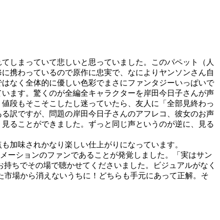
れてしまっていて悲しいと思っていました。このパペット（人
修に携わっているので原作に忠実で、なによりヤンソンさん自
ではなく全体的に優しい色彩でまさにファンタジーいっぱいで
ています。驚くのが全編全キャラクターを岸田今日子さんが声
。値段もそこそこしたし迷っていたら、友人に「全部見終わっ
ある訳ですが、問題の岸田今日子さんのアフレコ、彼女のお声
く見ることができました。ずっと同じ声というのが逆に、見る
点も加味されかなり楽しい仕上がりになっています。
アニメーションのファンであることが発覚しました。「実はサン
お持ちでその場で聴かせてくださいました。ビジュアルがなく
した市場から消えないうちに！どちらも手元にあって正解。そ