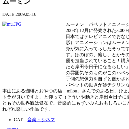
ムーミン
DATE 2009.05.16
ムーミン パペットアニメーシ
2003年12月に発売された3,0
日本ではテレビアニメでおな
形）アニメーションはムーミ
身が気に入ってらしたそうで
す。ほのぼの、癒し、とかそ
優を担当されていること！購
たら岸田今日子になるらしい
の雰囲気そのものがこのパペ
手側の想像力を自ずと働かさ
パペットの動きが妙チクリン
本山にある珈琲とおやつの店「milou」さんでのある日、ひ
トラが良いですよ」と仰って（そういや動きと岸田今日子に
ともその世界観は健在で、音楽的にもずいぶんおもしろいこと
れぞれ楽しい作品です。
CAT：
音楽・シネマ