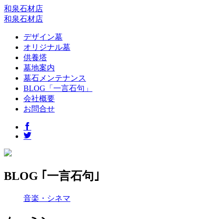
和泉石材店
和泉石材店
デザイン墓
オリジナル墓
供養塔
墓地案内
墓石メンテナンス
BLOG「一言石句」
会社概要
お問合せ
BLOG ｢一言石句｣
音楽・シネマ