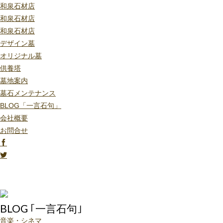
和泉石材店
和泉石材店
和泉石材店
デザイン墓
オリジナル墓
供養塔
墓地案内
墓石メンテナンス
BLOG「一言石句」
会社概要
お問合せ
BLOG ｢一言石句｣
音楽・シネマ