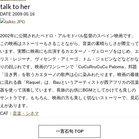
talk to her
DATE 2009.05.16
2002年に公開されたペドロ・アルモドバル監督のスペイン映画です。
この映画はストーリーもさることながら、音楽の素晴らしさが際立って
います。実際に映画にも出演するカエターノ・ヴェローゾをはじめ、エ
リス・レジーナ、ヴィセンテ・アミーゴ、トム・ジョビンなどなどかな
りの顔ぶれです。映画のワンシーンで「CuCuRruCuCu Paloma」邦題
「泣き男」を歌うカエターノの歌声は心に染みわたります。映画の最後
に流れる曲「Raquel」は、Bauというアーティストが西アフリカの弦楽
器を使って演奏しています。長旅のお供にBGMとしてかけても良しの
サントラです。もちろん、映画の方も美しく切ないストーリーで、見応
えがあります。
CAT：
音楽・シネマ
next
pre
一言石句 TOP