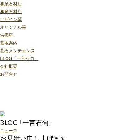
和泉石材店
和泉石材店
デザイン墓
オリジナル墓
供養塔
墓地案内
墓石メンテナンス
BLOG「一言石句」
会社概要
お問合せ
BLOG ｢一言石句｣
ニュース
お見舞い申し上げます