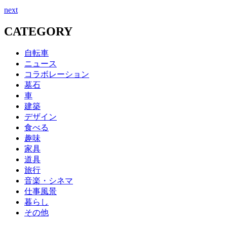
next
CATEGORY
自転車
ニュース
コラボレーション
墓石
車
建築
デザイン
食べる
趣味
家具
道具
旅行
音楽・シネマ
仕事風景
暮らし
その他