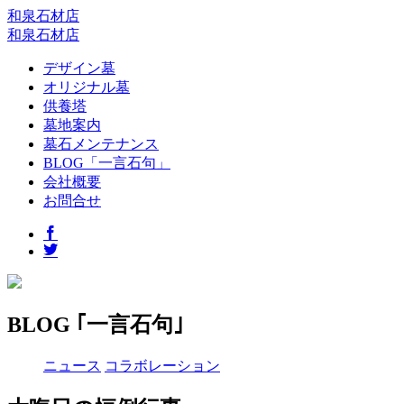
和泉石材店
和泉石材店
デザイン墓
オリジナル墓
供養塔
墓地案内
墓石メンテナンス
BLOG「一言石句」
会社概要
お問合せ
BLOG ｢一言石句｣
ニュース
コラボレーション