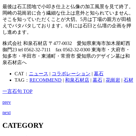
最後は石工団地で小叩き仕上と仏像の加工風景を見て終了。
岡崎の花崗岩に合う繊細な仕上は意外と知られていません。
そこを知っていただくことが大切。5月は丁場の親方が田植
えでバタバタしております。6月には石臼と仏壇の企画を押
し進めます。
株式会社 和泉石材店 〒477-0032 愛知県東海市加木屋町西
御門23 tel 0562-32-7111 fax 0562-32-0300 東海市・大府市・
知多市・半田市・東浦町・常滑市 愛知県のデザイン墓は和
泉石材店へ
CAT：
ニュース
|
コラボレーション
|
墓石
TAG：
RECOMMEND
|
和泉石材店
|
墓石
|
花崗岩
|
石材
一言石句 TOP
prev
next
CATEGORY