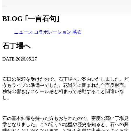
和泉石材店
BLOG ｢一言石句｣
ニュース
コラボレーション
墓石
石丁場へ
DATE 2026.05.27
石臼の依頼を受けたので、石丁場へご案内いたしました。ど
うもライブの準備中でした。花崗岩に囲まれた全面反射面。
独特の響きはスケール感と相まって感動すること間違いな
し。
石の基本知識を持った方もおられたので、密度の高い丁場見
学となりました。この辺りの地盤や歴史を知ると、石への興
味がどんどん深くなります。7750万年前に出来たとされる宇