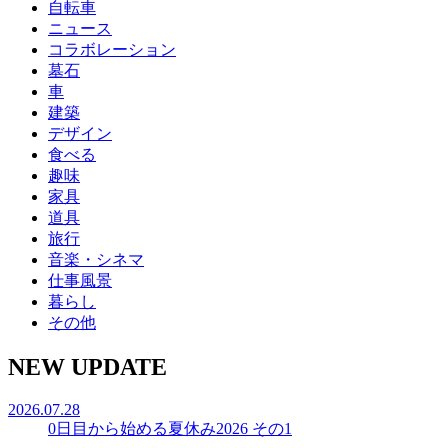
自転車
ニュース
コラボレーション
墓石
車
建築
デザイン
食べる
趣味
家具
道具
旅行
音楽・シネマ
仕事風景
暮らし
その他
NEW UPDATE
2026.07.28
0日目から始める夏休み2026 その1