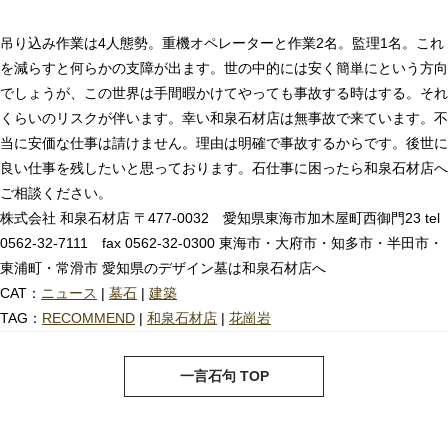
吊り込み作業は4人態勢。重機オペレーターと作業2名。監理1名。これ
を減らすと何らかの支障が出ます。世の中的には安く簡単にという方向
でしょうが、この世界は手間暇かけてやっても事故する時はする。それ
くらいのリスクが伴います。幸い和泉石材店は無事故で来ています。不
当に安価な仕事は請けません。理由は明確で事故するからです。後世に
良い仕事を残したいと思っております。石仕事に困ったら和泉石材店へ
ご相談ください。
株式会社 和泉石材店 〒477-0032 愛知県東海市加木屋町西御門23 tel
0562-32-7111 fax 0562-32-0300 東海市・大府市・知多市・半田市・
東浦町・常滑市 愛知県のデザイン墓は和泉石材店へ
CAT：
ニュース
|
墓石
|
建築
TAG：
RECOMMEND
|
和泉石材店
|
花崗岩
next
pre
一言石句 TOP