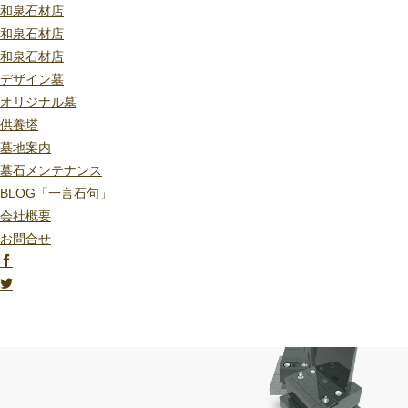
和泉石材店
和泉石材店
和泉石材店
デザイン墓
オリジナル墓
供養塔
墓地案内
墓石メンテナンス
BLOG「一言石句」
会社概要
お問合せ