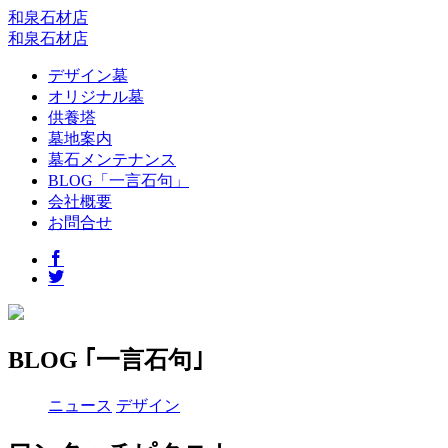
和泉石材店
和泉石材店
デザイン墓
オリジナル墓
供養塔
墓地案内
墓石メンテナンス
BLOG「一言石句」
会社概要
お問合せ
BLOG ｢一言石句｣
ニュース
デザイン