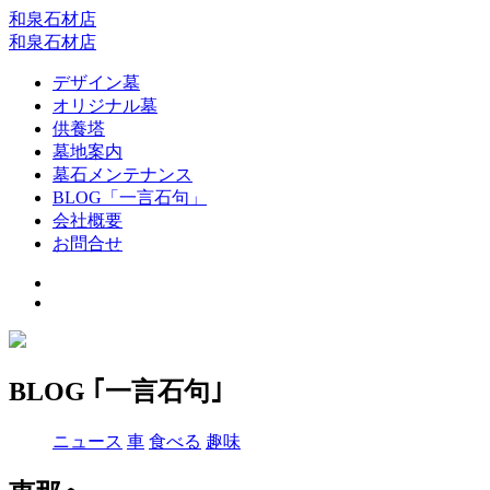
和泉石材店
和泉石材店
デザイン墓
オリジナル墓
供養塔
墓地案内
墓石メンテナンス
BLOG「一言石句」
会社概要
お問合せ
BLOG ｢一言石句｣
ニュース
車
食べる
趣味