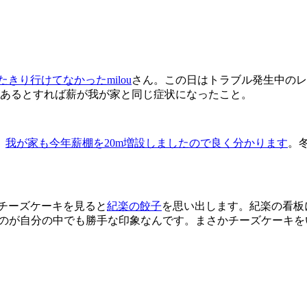
きり行けてなかったmilou
さん。この日はトラブル発生中のレ
があるとすれば薪が我が家と同じ症状になったこと。
。
我が家も今年薪棚を20m増設しましたので良く分かります
。
のチーズケーキを見ると
紀楽の餃子
を思い出します。紀楽の看板に
うのが自分の中でも勝手な印象なんです。まさかチーズケーキ