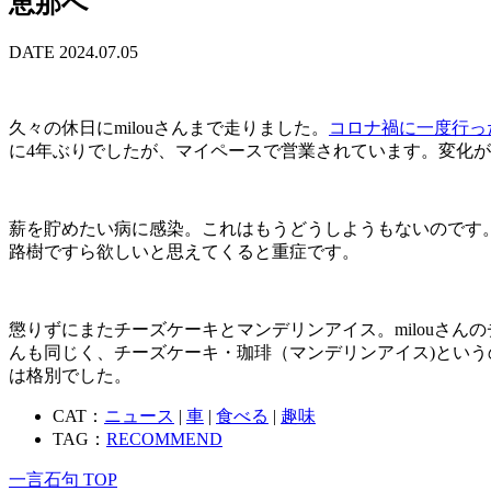
恵那へ
DATE 2024.07.05
久々の休日にmilouさんまで走りました。
コロナ禍に一度行った
に4年ぶりでしたが、マイペースで営業されています。変化
薪を貯めたい病に感染。これはもうどうしようもないのです
路樹ですら欲しいと思えてくると重症です。
懲りずにまたチーズケーキとマンデリンアイス。milouさん
んも同じく、チーズケーキ・珈琲（マンデリンアイス)とい
は格別でした。
CAT：
ニュース
|
車
|
食べる
|
趣味
TAG：
RECOMMEND
一言石句 TOP