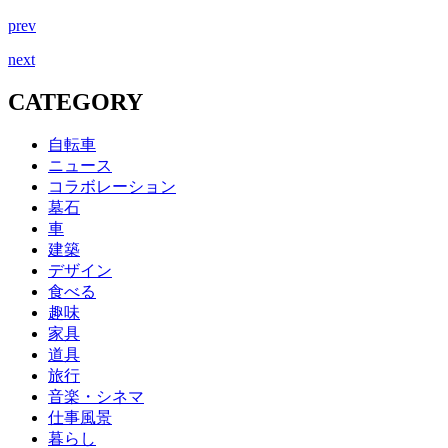
prev
next
CATEGORY
自転車
ニュース
コラボレーション
墓石
車
建築
デザイン
食べる
趣味
家具
道具
旅行
音楽・シネマ
仕事風景
暮らし