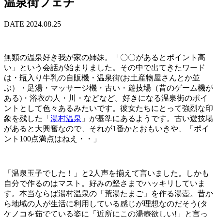
温泉街フェチ
DATE 2024.08.25
無類の温泉好き我が家の姉妹。「〇〇があるとポイント高
い」という会話が始まりました。その中で出てきたワード
は・瓶入り牛乳の自販機・温泉街(お土産物屋さんとか並
ぶ）・足湯・マッサージ機・古い・遊技場（昔のゲーム機が
ある)・浴衣の人・川・などなど。好きになる温泉街のポイ
ントとして色々あるみたいです。彼女たちにとって強烈な印
象を残した「
湯村温泉
」が基準にあるようです。古い遊技場
があると大興奮なので、それが1番かとおもいきや、「ポイ
ント100点満点はねえ・・」
「温泉玉子でした！」と2人声を揃えて言いました。しかも
自分で作るのはマスト。好みの堅さまでハッキリしていま
す。本当ならば湯村温泉の「荒湯たまご」を作る湯壺。昔か
ら地域の人が生活に利用している感じが理想なのだそう(タ
ケノコを茹でている姿に「近所にこの湯壺欲しい!」と言っ