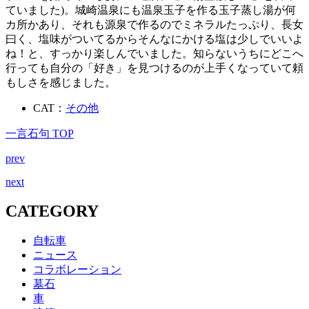
ていました)。城崎温泉にも温泉玉子を作る玉子蒸し湯が何
カ所かあり、それも源泉で作るのでミネラルたっぷり、長女
曰く、塩味がついてるからそんなにかける塩は少しでいいよ
ね！と、すっかり楽しんでいました。知らないうちにどこへ
行っても自分の「好き」を見つけるのが上手くなっていて頼
もしさを感じました。
CAT：
その他
一言石句 TOP
prev
next
CATEGORY
自転車
ニュース
コラボレーション
墓石
車