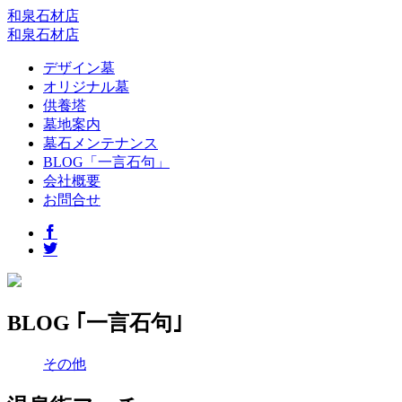
和泉石材店
和泉石材店
デザイン墓
オリジナル墓
供養塔
墓地案内
墓石メンテナンス
BLOG「一言石句」
会社概要
お問合せ
BLOG ｢一言石句｣
その他