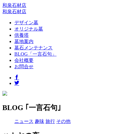
和泉石材店
和泉石材店
デザイン墓
オリジナル墓
供養塔
墓地案内
墓石メンテナンス
BLOG「一言石句」
会社概要
お問合せ
BLOG ｢一言石句｣
ニュース
趣味
旅行
その他