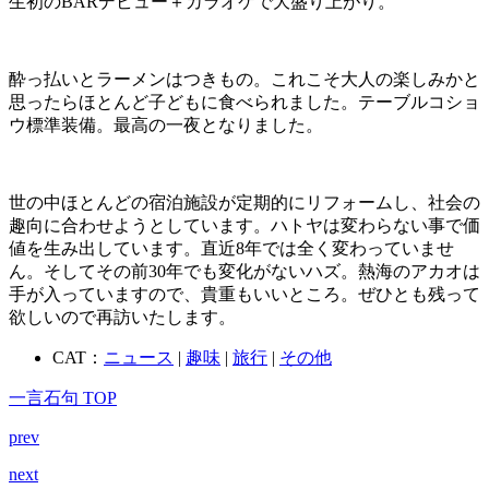
生初のBARデビュー＋カラオケで大盛り上がり。
酔っ払いとラーメンはつきもの。これこそ大人の楽しみかと
思ったらほとんど子どもに食べられました。テーブルコショ
ウ標準装備。最高の一夜となりました。
世の中ほとんどの宿泊施設が定期的にリフォームし、社会の
趣向に合わせようとしています。ハトヤは変わらない事で価
値を生み出しています。直近8年では全く変わっていませ
ん。そしてその前30年でも変化がないハズ。熱海のアカオは
手が入っていますので、貴重もいいところ。ぜひとも残って
欲しいので再訪いたします。
CAT：
ニュース
|
趣味
|
旅行
|
その他
一言石句 TOP
prev
next