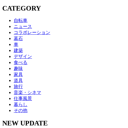
CATEGORY
自転車
ニュース
コラボレーション
墓石
車
建築
デザイン
食べる
趣味
家具
道具
旅行
音楽・シネマ
仕事風景
暮らし
その他
NEW UPDATE