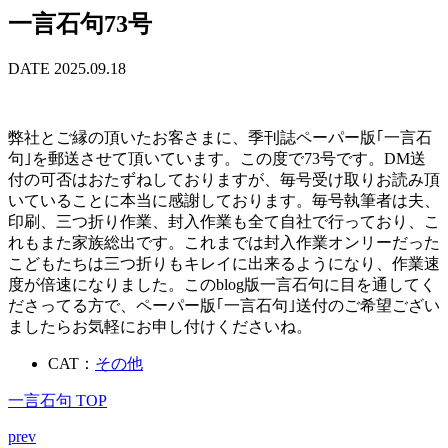
一言石句73号
DATE 2025.09.18
弊社とご縁の頂いたお客さまに、季刊誌ペーパー版｢一言石
句｣を郵送させて頂いています。この度で73号です。DM送
付の可否はおたずねしておりますが、毎号受け取りお読み頂
いていることに本当に感謝しております。毎号執筆者は夫、
印刷、三つ折り作業、封入作業も全て自社で行っており、こ
れもまた家族総出です。これまでは封入作業オンリーだった
こどもたちは三つ折りもキレイに出来るようになり、作業速
度が倍速になりました。このblog版一言石句に目を通してく
ださってる方で、ペーパー版｢一言石句｣送付のご希望ござい
ましたらお気軽にお申し付けくださいね。
CAT：
その他
一言石句 TOP
prev