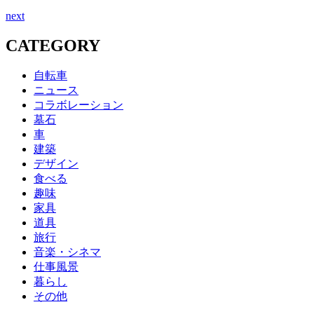
next
CATEGORY
自転車
ニュース
コラボレーション
墓石
車
建築
デザイン
食べる
趣味
家具
道具
旅行
音楽・シネマ
仕事風景
暮らし
その他