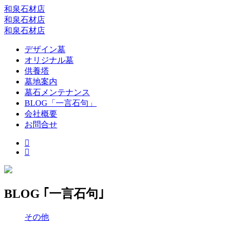
和泉石材店
和泉石材店
和泉石材店
デザイン墓
オリジナル墓
供養塔
墓地案内
墓石メンテナンス
BLOG「一言石句」
会社概要
お問合せ
BLOG ｢一言石句｣
その他