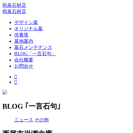
和泉石材店
和泉石材店
デザイン墓
オリジナル墓
供養塔
墓地案内
墓石メンテナンス
BLOG「一言石句」
会社概要
お問合せ
BLOG ｢一言石句｣
ニュース
その他