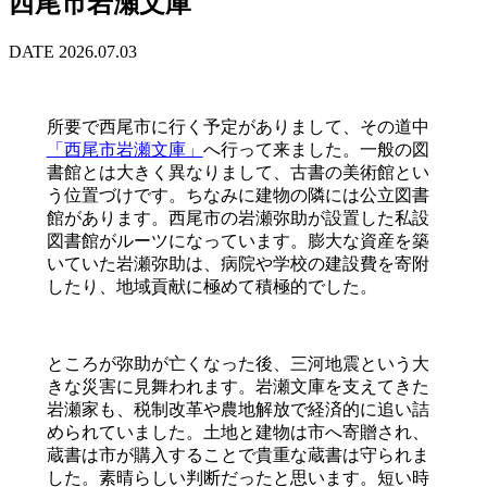
西尾市岩瀬文庫
DATE 2026.07.03
所要で西尾市に行く予定がありまして、その道中
「西尾市岩瀬文庫」
へ行って来ました。一般の図
書館とは大きく異なりまして、古書の美術館とい
う位置づけです。ちなみに建物の隣には公立図書
館があります。西尾市の岩瀬弥助が設置した私設
図書館がルーツになっています。膨大な資産を築
いていた岩瀬弥助は、病院や学校の建設費を寄附
したり、地域貢献に極めて積極的でした。
ところが弥助が亡くなった後、三河地震という大
きな災害に見舞われます。岩瀬文庫を支えてきた
岩瀬家も、税制改革や農地解放で経済的に追い詰
められていました。土地と建物は市へ寄贈され、
蔵書は市が購入することで貴重な蔵書は守られま
した。素晴らしい判断だったと思います。短い時