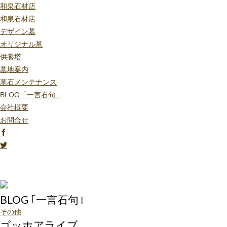
和泉石材店
和泉石材店
デザイン墓
オリジナル墓
供養塔
墓地案内
墓石メンテナンス
BLOG「一言石句」
会社概要
お問合せ
BLOG ｢一言石句｣
その他
ゴッホアライブ