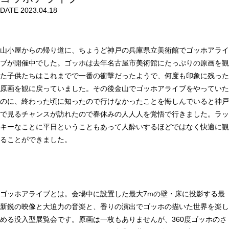
DATE 2023.04.18
山小屋からの帰り道に、ちょうど神戸の兵庫県立美術館でゴッホアライ
ブが開催中でした。ゴッホは去年名古屋市美術館にたっぷりの原画を観
た子供たちはこれまでで一番の衝撃だったようで、何度も印象に残った
原画を観に戻っていました。その後金山でゴッホアライブをやっていた
のに、終わった頃に知ったので行けなかったことを悔しんでいると神戸
で見るチャンスが訪れたので春休みの人人人を覚悟で行きました。ラッ
キーなことに平日ということもあって人酔いするほどではなく快適に観
ることができました。
ゴッホアライブとは。会場中に設置した最大7mの壁・床に投影する最
新鋭の映像と大迫力の音楽と、香りの演出でゴッホの描いた世界を楽し
める没入型展覧会です。原画は一枚もありませんが、360度ゴッホのさ