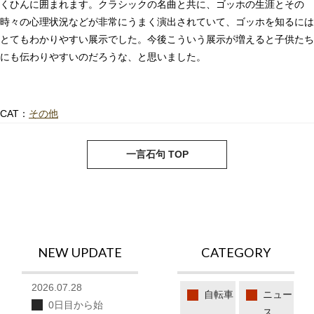
くひんに囲まれます。クラシックの名曲と共に、ゴッホの生涯とその
時々の心理状況などが非常にうまく演出されていて、ゴッホを知るには
とてもわかりやすい展示でした。今後こういう展示が増えると子供たち
にも伝わりやすいのだろうな、と思いました。
CAT：
その他
next
pre
一言石句 TOP
NEW UPDATE
CATEGORY
2026.07.28
自転車
ニュー
0日目から始
ス