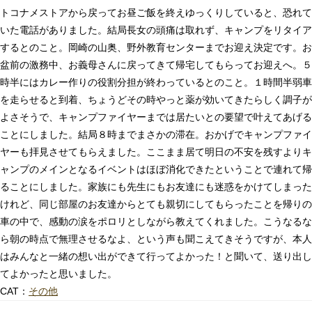
トコナメストアから戻ってお昼ご飯を終えゆっくりしていると、恐れて
いた電話がありました。結局長女の頭痛は取れず、キャンプをリタイア
するとのこと。岡崎の山奥、野外教育センターまでお迎え決定です。お
盆前の激務中、お義母さんに戻ってきて帰宅してもらってお迎えへ。５
時半にはカレー作りの役割分担が終わっているとのこと。１時間半弱車
を走らせると到着、ちょうどその時やっと薬が効いてきたらしく調子が
よさそうで、キャンプファイヤーまでは居たいとの要望で叶えてあげる
ことにしました。結局８時までまさかの滞在。おかげでキャンプファイ
ヤーも拝見させてもらえました。ここまま居て明日の不安を残すよりキ
ャンプのメインとなるイベントはほぼ消化できたということで連れて帰
ることにしました。家族にも先生にもお友達にも迷惑をかけてしまった
けれど、同じ部屋のお友達からとても親切にしてもらったことを帰りの
車の中で、感動の涙をポロリとしながら教えてくれました。こうなるな
ら朝の時点で無理させるなよ、という声も聞こえてきそうですが、本人
はみんなと一緒の想い出ができて行ってよかった！と聞いて、送り出し
てよかったと思いました。
CAT：
その他