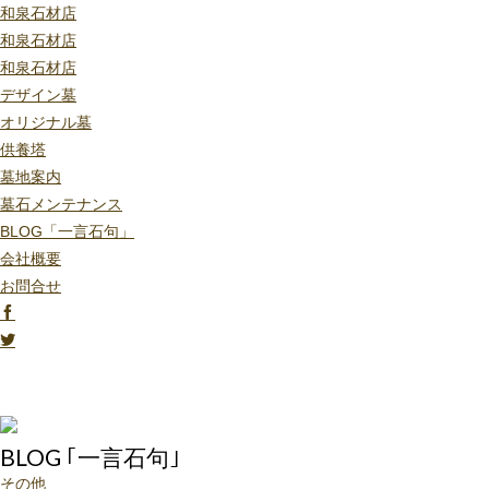
和泉石材店
和泉石材店
和泉石材店
デザイン墓
オリジナル墓
供養塔
墓地案内
墓石メンテナンス
BLOG「一言石句」
会社概要
お問合せ
BLOG ｢一言石句｣
その他