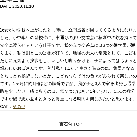
DATE 2023.11.18
次女が小学校へ上がったと同時に、立哨当番が回ってくるようになりま
した。小中学生の登校時に、車通りの多い交差点に横断中の旗を持って
安全に渡らせるという仕事です。私の立つ交差点には3つの通学団が通
ります。私は割とこの当番が好きで、地域の大人の常識として、こども
たちに元気よく挨拶をし、いちいち喋りかける、子によってはちょっと
煩わしいおばさんです。普段私と1:1だと仲良く喋るのに、集団となる
とちっとも挨拶しないとか、こどもならではの色々がみられて楽しいの
です。1ヶ月に約1回ほどの順番ですが、我が子と3人で家を出発し通学
路を少しだけ一緒に歩くのは、気がつけばあと1年と少し。ほんの数分
ですが後で思い返すときっと貴重になる時間を楽しみたいと思います。
CAT：
その他
next
pre
一言石句 TOP