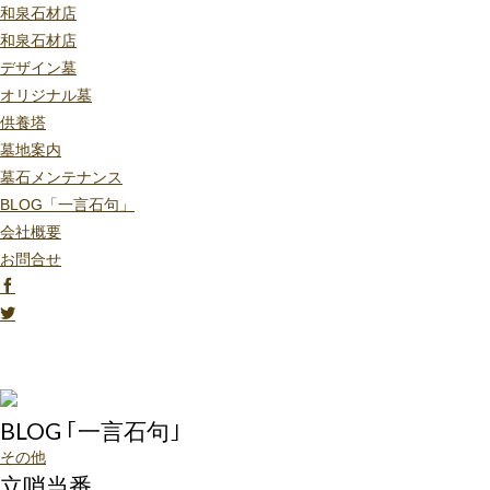
和泉石材店
和泉石材店
デザイン墓
オリジナル墓
供養塔
墓地案内
墓石メンテナンス
BLOG「一言石句」
会社概要
お問合せ
BLOG ｢一言石句｣
その他
立哨当番