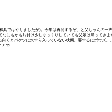
(和具ではやりましたが)。今年は再開するぞ、と父ちゃんの一
全てなにもかも片付け少しゆっくりしていても父娘は帰ってきま
出向くとバケツに水すら入っていない状態。要するにボウズ。
ことで！