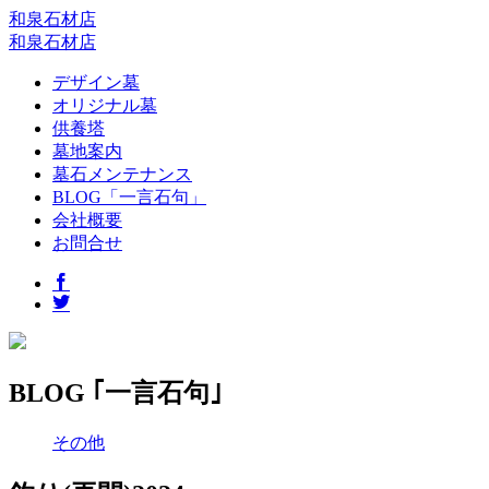
和泉石材店
和泉石材店
デザイン墓
オリジナル墓
供養塔
墓地案内
墓石メンテナンス
BLOG「一言石句」
会社概要
お問合せ
BLOG ｢一言石句｣
その他