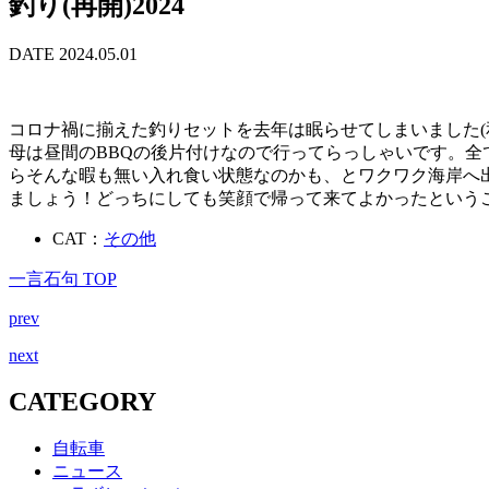
釣り(再開)2024
DATE 2024.05.01
コロナ禍に揃えた釣りセットを去年は眠らせてしまいました
母は昼間のBBQの後片付けなので行ってらっしゃいです。
らそんな暇も無い入れ食い状態なのかも、とワクワク海岸へ
ましょう！どっちにしても笑顔で帰って来てよかったという
CAT：
その他
一言石句 TOP
prev
next
CATEGORY
自転車
ニュース