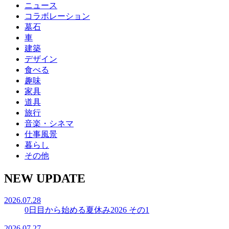
ニュース
コラボレーション
墓石
車
建築
デザイン
食べる
趣味
家具
道具
旅行
音楽・シネマ
仕事風景
暮らし
その他
NEW UPDATE
2026.07.28
0日目から始める夏休み2026 その1
2026.07.27