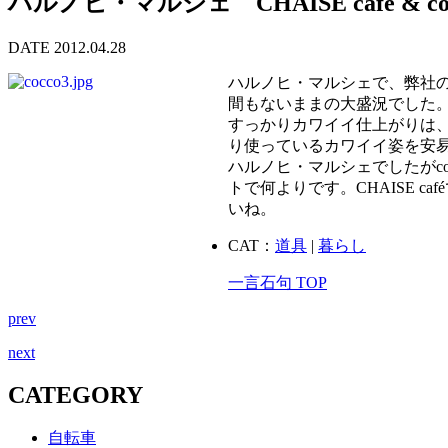
ハルノヒ・マルシェ CHAISE café & co
DATE 2012.04.28
ハルノヒ・マルシェで、弊社の
間もないままの大盛況でした。
すっかりカワイイ仕上がりは、
り使っているカワイイ姿を安
ハルノヒ・マルシェでしたがc
トで何よりです。CHAISE c
いね。
CAT：
道具
|
暮らし
一言石句 TOP
prev
next
CATEGORY
自転車