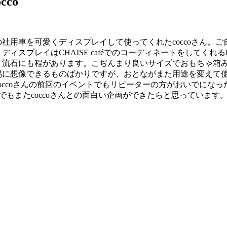
cco
社用車を可愛くディスプレイして使ってくれたcoccoさん。
ディスプレイはCHAISE caféでのコーディネートをしてく
流石にも程があります。こぢんまり良いサイズでおもちゃ箱みた
易に想像できるものばかりですが、おとながまた用途を変えて
occoさんの前回のイベントでもリピーターの方がおいでになった
aféでもまたcoccoさんとの面白い企画ができたらと思っています