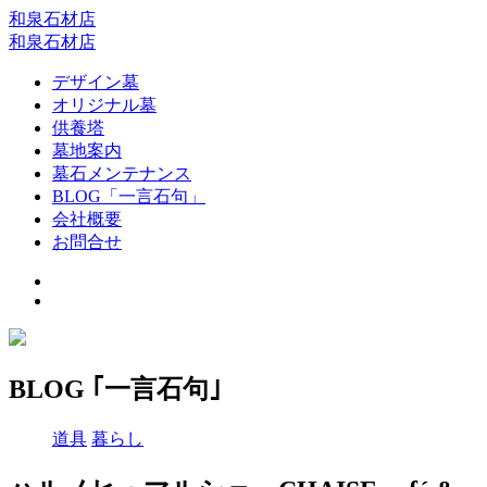
和泉石材店
和泉石材店
デザイン墓
オリジナル墓
供養塔
墓地案内
墓石メンテナンス
BLOG「一言石句」
会社概要
お問合せ
BLOG ｢一言石句｣
道具
暮らし