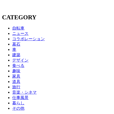
CATEGORY
自転車
ニュース
コラボレーション
墓石
車
建築
デザイン
食べる
趣味
家具
道具
旅行
音楽・シネマ
仕事風景
暮らし
その他