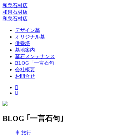
和泉石材店
和泉石材店
和泉石材店
デザイン墓
オリジナル墓
供養塔
墓地案内
墓石メンテナンス
BLOG「一言石句」
会社概要
お問合せ
BLOG ｢一言石句｣
車
旅行