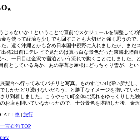
GO〟
うじゃないか！ということで直前でスケジュールを調整して2
お金を使って経済を少しでも回すことも大切だと強く思うので
した。遠く沖縄とかも含め日本国中視野に入れましたが、まだ
ど出発2日前にテレビで見たのは真っ白な景色だった東海北陸自
沢へ。一日目は金沢で宿泊という流れで動くことにしました。ど
を目前としている為か、あの茅葺き屋根にどっちゃり雪が、とい
展望台へ行ってみてパチリと写真。ものすごい山深い所だし
でしかたどり透けないだろう、と勝手なイメージを抱いてい
さり到着しました。こうやって町全体に流れるゆっくりした
のお店も開いていなかったので、十分景色を堪能した後、金沢
CAT：
車
|
旅行
一言石句 TOP
prev