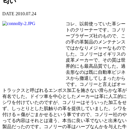
匂い
DATE 2010.07.24
コレ、以前使っていた革シー
トのクリーナーです。コノリ
ーブラザーズ社のもので、こ
の手の革製品のメンテナンス
ではかなりメジャーなもので
した。コノリーはイギリスの
皮革メーカーで、その質は世
界的にも最高品質でした。過
去形なのは既に自動車ビジネ
スから撤退してしまったから
です。コノリーと言えばオー
トラックスと呼ばれるエンボス加工を施さない滑らかな革が
有名でした。ドイツ車を中心としたメーカーは革に人工的に
シワを付けていたのですが、コノリーはそういった加工をせ
ず、しっとりとした肌触りの革を提供していました。シワを
付ける＝傷がごまかせるという事ですので、コノリー社のや
ってる内容はそれとは違う、本当に良い革でないと出来ない
製品だったのです。コノリーの革はハーブなんかを与えた牛