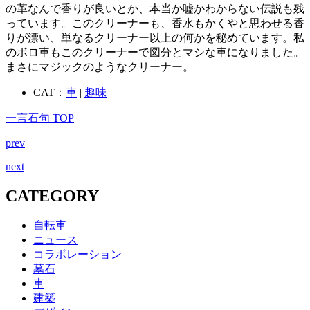
の革なんで香りが良いとか、本当か嘘かわからない伝説も残
っています。このクリーナーも、香水もかくやと思わせる香
りが漂い、単なるクリーナー以上の何かを秘めています。私
のボロ車もこのクリーナーで図分とマシな車になりました。
まさにマジックのようなクリーナー。
CAT：
車
|
趣味
一言石句 TOP
prev
next
CATEGORY
自転車
ニュース
コラボレーション
墓石
車
建築