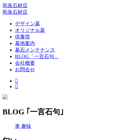
和泉石材店
和泉石材店
デザイン墓
オリジナル墓
供養塔
墓地案内
墓石メンテナンス
BLOG「一言石句」
会社概要
お問合せ
BLOG ｢一言石句｣
車
趣味