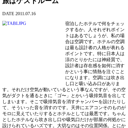
旅はゲストルーム
DATE 2011.07.16
宿泊したホテルで何をチェッ
クするか。人それぞれポイン
トはあるでしょうが、私の場
合は空調です。ホテルの空調
は最も設計者の人格が表れる
ポイントです。特に日本人は
涼のとりかたには神経質で、
設計者は存在感を如何に消す
かという事に情熱を注ぐこと
になります。空調には吹き出
し口と吸い込み口がありま
す。それだけ空気が動いているという事なんですが、その空
気がダクトを通るときに「ゴ〜」とかいう吸排気音を出して
しまいます。そこで吸排気音を消すチャンバーを設けたりし
て、そういった音を消すのです。天井にエアコンそのものが
モロに見えていたりするとホテルとしては最悪です。ちゃん
としたホテルなら吹き出し口や吸気口だけが部屋の何処かに
設けられているハズです。大切なのはその位置関係。とにか