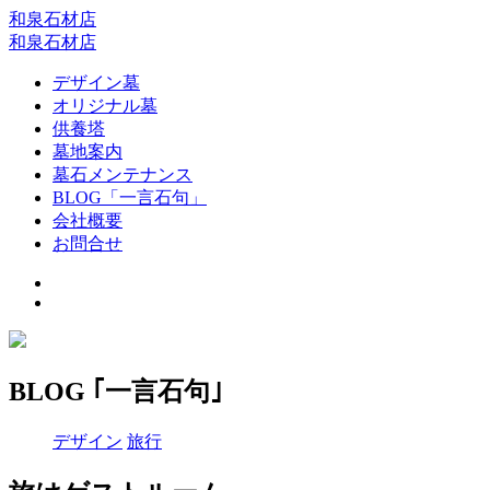
和泉石材店
和泉石材店
デザイン墓
オリジナル墓
供養塔
墓地案内
墓石メンテナンス
BLOG「一言石句」
会社概要
お問合せ
BLOG ｢一言石句｣
デザイン
旅行