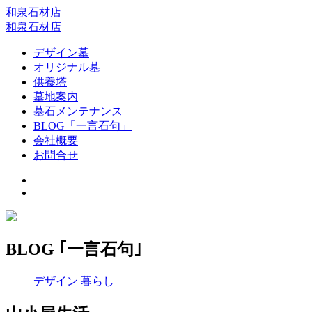
和泉石材店
和泉石材店
デザイン墓
オリジナル墓
供養塔
墓地案内
墓石メンテナンス
BLOG「一言石句」
会社概要
お問合せ
BLOG ｢一言石句｣
デザイン
暮らし