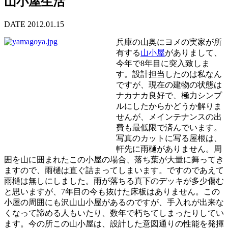
山小屋生活
DATE 2012.01.15
兵庫の山奥にヨメの実家が所
有する
山小屋
がありまして、
今年で8年目に突入致しま
す。設計担当したのは私なん
ですが、現在の建物の状態は
ナカナカ良好で、極力シンプ
ルにしたからかどうか解りま
せんが、メインテナンスの出
費も最低限で済んでいます。
写真のカットに写る屋根は、
軒先に雨樋がありません。周
囲を山に囲まれたこの小屋の場合、落ち葉が大量に舞ってき
ますので、雨樋は直ぐ詰まってしまいます。ですのであえて
雨樋は無しにしました。雨が落ちる真下のデッキが多少傷む
と思いますが、7年目の今も抜けた床板はありません。この
小屋の周囲にも沢山山小屋があるのですが、手入れが出来な
くなって諦める人もいたり、数年で朽ちてしまったりしてい
ます。今の所この山小屋は、設計した意図通りの性能を発揮