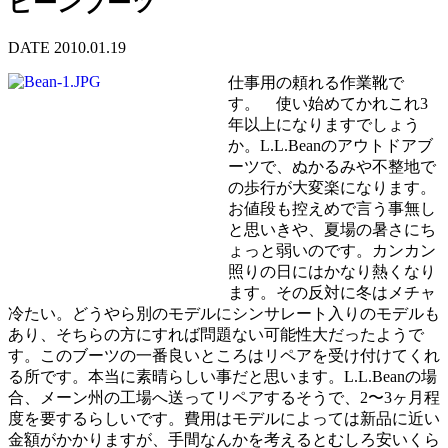
ビーンブーツ
DATE 2010.01.19
仕事用の頼れる作業靴で
す。 使い始めてかれこれ3
年以上になりますでしょう
か。L.L.Beanのアウトドアブ
ーツで、ぬかるみや不整地で
の歩行が大変楽になります。
お値段も控えめで言う事無し
と思いきや、夏場の暑さにち
ょっと弱いのです。カンカン
照りの日にはかなり熱くなり
ます。その反対に冬はメチャ
冷たい。どうやら別のモデルにシンサレート入りのモデルも
あり、そちらの方にすれば問題ない可能性大だったようで
す。このブーツの一番良いところはリペアを受け付けてくれ
る所です。本当に素晴らしい事だと思います。L.L.Beanの場
合、メーン州の工場へ送ってリペアするそうで、2〜3ヶ月程
度を要するらしいです。費用はモデルによっては新品に近い
金額がかかりますが、手間なんかを考えるとむしろ安いくら