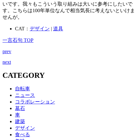
いです。我々もこういう取り組みは大いに参考にしたいで
す。こちらは100年単位なんで相当気長に考えないといけま
せんが。
CAT：
デザイン
|
道具
一言石句 TOP
prev
next
CATEGORY
自転車
ニュース
コラボレーション
墓石
車
建築
デザイン
食べる