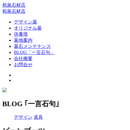
和泉石材店
和泉石材店
デザイン墓
オリジナル墓
供養塔
墓地案内
墓石メンテナンス
BLOG「一言石句」
会社概要
お問合せ
BLOG ｢一言石句｣
デザイン
道具