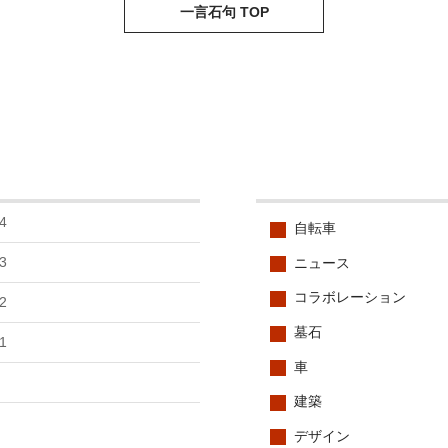
一言石句 TOP
4
自転車
3
ニュース
コラボレーション
2
墓石
1
車
建築
デザイン