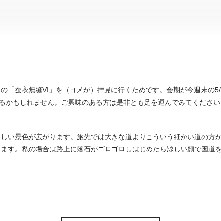
の「蚕衣無縫VI」を（ヨメが）拝見に行くためです。会期が今週末の5
れるかもしれません。ご興味のある方は是非とも足を運んでみてください
らしい景色が広がります。旅先では大きな道よりこういう細かい道の方
えます。私の場合は路上に落石がゴロゴロしはじめたら涼しい顔で国道