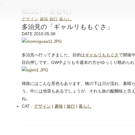
和泉石材店
BLOG ｢一言石句｣
デザイン
趣味
旅行
暮らし
多治見の「ギャルリももぐさ」
DATE 2010.05.08
多治見へ行ってきました。目的は
ギャルリももぐさ
で開催中
目白押しです。GW中よりも今週末の方がゆっくり眺めら
帰路にはこんな景色もあります。橋の下は川が流れ、素晴
う。中には地雷もあるでしょうが、それも旅の醍醐味と言
ね。
CAT：
デザイン
|
趣味
|
旅行
|
暮らし