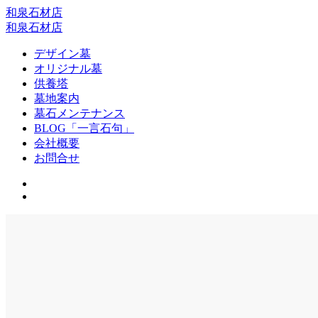
和泉石材店
和泉石材店
デザイン墓
オリジナル墓
供養塔
墓地案内
墓石メンテナンス
BLOG「一言石句」
会社概要
お問合せ