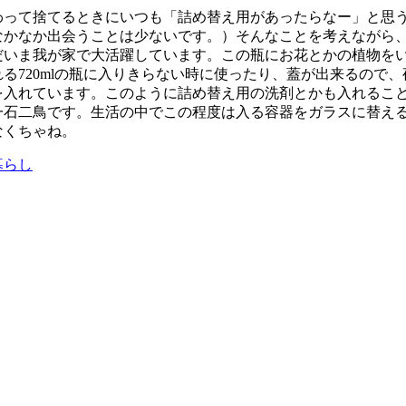
って捨てるときにいつも「詰め替え用があったらなー」と思う
かなか出会うことは少ないです。）そんなことを考えながら、瓶を捨
だいま我が家で大活躍しています。この瓶にお花とかの植物を
る720mlの瓶に入りきらない時に使ったり、蓋が出来るので
を入れています。このように詰め替え用の洗剤とかも入れるこ
一石二鳥です。生活の中でこの程度は入る容器をガラスに替え
なくちゃね。
暮らし