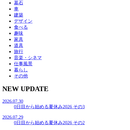
墓石
車
建築
デザイン
食べる
趣味
家具
道具
旅行
音楽・シネマ
仕事風景
暮らし
その他
NEW UPDATE
2026.07.30
0日目から始める夏休み2026 その3
2026.07.29
0日目から始める夏休み2026 その2