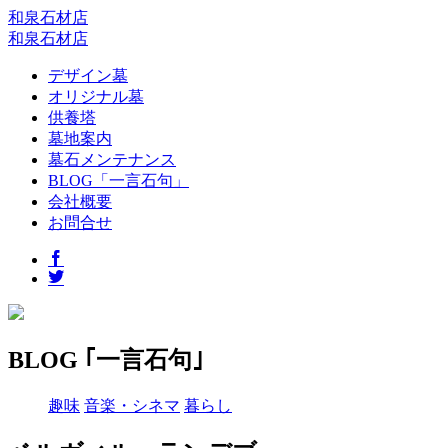
和泉石材店
和泉石材店
デザイン墓
オリジナル墓
供養塔
墓地案内
墓石メンテナンス
BLOG「一言石句」
会社概要
お問合せ
BLOG ｢一言石句｣
趣味
音楽・シネマ
暮らし