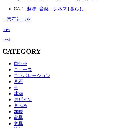
CAT：
趣味
|
音楽・シネマ
|
暮らし
一言石句 TOP
prev
next
CATEGORY
自転車
ニュース
コラボレーション
墓石
車
建築
デザイン
食べる
趣味
家具
道具