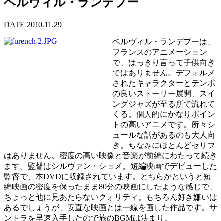
ベルヴィル・ランデブー
DATE 2010.11.29
ベルヴィル・ランデブーは、
フランスのアニメーション
で、はっきり言って子供向き
ではありません。デフォルメ
されたキャラクターとテンポ
の良いストーリー展開、スイ
ングジャズが至る所で流れて
くる。個人的にかなりポイン
トの高いアニメです。所々シ
ュールな話があるのも大人向
き。ちなみにほとんどセリフ
はありません。密度の高い映像と音楽が前編にわたって続き
ます。監督はシルヴァン・ショメ。短編映画でデビューした
監督で、本DVDに収録されています。どちらかというと短
編映画の密度を保ったまま80分の映画にしたような感じで、
ちょっと他に見あたらないクォリティ。もちろん好き嫌いは
あるでしょうが、安直な映画とは一線を画した作品です。サ
ントラを早速入手したので旅のBGMは決まり。