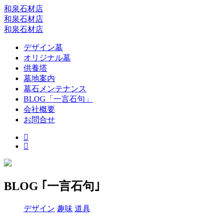
和泉石材店
和泉石材店
和泉石材店
デザイン墓
オリジナル墓
供養塔
墓地案内
墓石メンテナンス
BLOG「一言石句」
会社概要
お問合せ
BLOG ｢一言石句｣
デザイン
趣味
道具