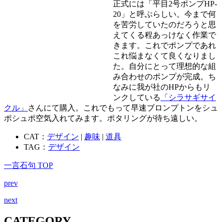
正式には「平目2号ポンプHP-
20」と呼ぶらしい。今まで何
を苦労していたのだろうと思
えてくる程あっけなく作業で
きます。これでポンプであれ
これ悩まなくて良くなりまし
た。自分にとって理想的な組
み合わせのポンプが完成。ち
なみに我が社のHPからもリ
ンクしている
「シラサギサイ
クル」
さんにて購入。これでもって早速ブロンプトンをシュ
ポシュポ空気入れてみます。ポタリングが待ち遠しい。
CAT：
デザイン
|
趣味
|
道具
TAG：
デザイン
一言石句 TOP
prev
next
CATEGORY