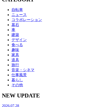
自転車
ニュース
コラボレーション
墓石
車
建築
デザイン
食べる
趣味
家具
道具
旅行
音楽・シネマ
仕事風景
暮らし
その他
NEW UPDATE
2026.07.28