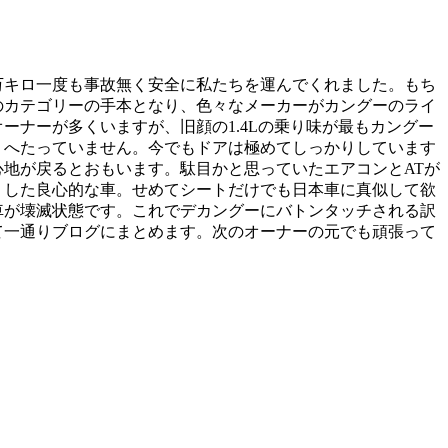
0万キロ一度も事故無く安全に私たちを運んでくれました。もち
のカテゴリーの手本となり、色々なメーカーがカングーのライ
ナーが多くいますが、旧顔の1.4Lの乗り味が最もカングー
くへたっていません。今でもドアは極めてしっかりしています
地が戻るとおもいます。駄目かと思っていたエアコンとATが
りした良心的な車。せめてシートだけでも日本車に真似して欲
車が壊滅状態です。これでデカングーにバトンタッチされる訳
て一通りブログにまとめます。次のオーナーの元でも頑張って