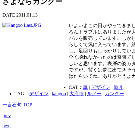
さよならカングー
DATE 2011.01.13
いよいよこの日がやってきまし
ろんトラブルはありましたが
バルを販売しています。しかし
らしくて気に入っています。
し、足回りもしっかりしてい
全く壊れなかったのは奇跡で
しいと思います。表層の姿カ
ですが、暫くは夢に出てきそ
はたらいてね。ありがとうよ
CAT：
車
|
デザイン
|
道具
TAG：
デザイン
|
kangoo
|
大府市
|
ルノー
|
カングー
一言石句 TOP
prev
next