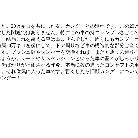
た。20万キロを共にした友、カングーとの別れです。この2
大した問題ではありません。特にこの車の持つシンプルさはこ
、結局これを超える車は出ませんでした。周りにもカングーオー
結局20万キロを後にして、ドア周りなど車の構造的な部分は全
ます。ブッシュ類やダンパーを交換すれば、また元通りの乗り心
しょうか。シートやサスペンションといった車の基本がしっか
タチばかりが評価される昨今、本当に芯の通ったコンセプトの
う。それ位気に入った車です。暫くしたら旧顔カングーについ
カングー！