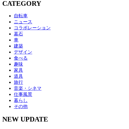
CATEGORY
自転車
ニュース
コラボレーション
墓石
車
建築
デザイン
食べる
趣味
家具
道具
旅行
音楽・シネマ
仕事風景
暮らし
その他
NEW UPDATE