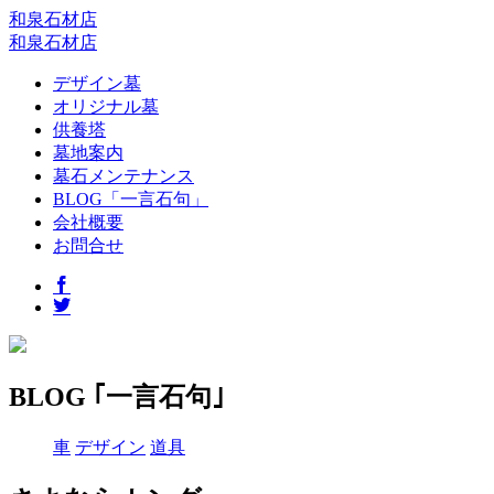
和泉石材店
和泉石材店
デザイン墓
オリジナル墓
供養塔
墓地案内
墓石メンテナンス
BLOG「一言石句」
会社概要
お問合せ
BLOG ｢一言石句｣
車
デザイン
道具