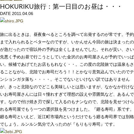
HOKURIKU旅行：第一日目のお昼は・・・
DATE 2011.04.06
旅に出るときは、昼夜食べるところを調べて出発するのが常です。予約
まで入れられるとベターなのですが、いかんせん今回の旅は決まったの
が急だったので宿以外の予約は全くしませんでした。それが災い、さい
先悪く予めお昼で行こうとしていた金沢のお寿司屋さんが予約でいっぱ
い。候補であげてたお店ももれなく・・。この度の北陸旅では温泉もさ
ることながら、北陸でお寿司だろう！！とかなり意気込んでいたのでテ
ンションガタ落ち・・・・。そこでないといけない訳ではありません
が、きっと北陸なのでどこも美味しいとは思いますが、なかなか行けな
いお寿司屋さんには日々憧れすぎて理想の設えや雰囲気など、あるんで
す。なので付け焼き刃で探して入るのもナンなので、北陸を見せつけら
れる寿司屋でもう一つの選択肢を見つけました。『廻る寿司』系です。
廻る寿司といえど、近江町市場内というだけでもう廻る寿司界では別格
でしょう。ルンルン気分で入ったのが『もりもり寿司』です。