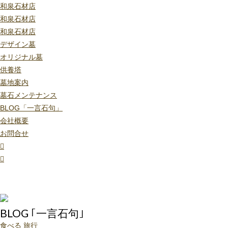
和泉石材店
和泉石材店
和泉石材店
デザイン墓
オリジナル墓
供養塔
墓地案内
墓石メンテナンス
BLOG「一言石句」
会社概要
お問合せ
BLOG ｢一言石句｣
食べる
旅行