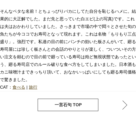
そんなベタな名前！とちょっぴりバカにしてた自分を恥じるハメに。結
果的に大正解でした。まだ先と思っていた白エビ(上の写真)です。これ
は夫はおかわりしていました。さっきまで市場の中で悶々とさせた旬の
魚たちが今ココでお寿司となって現れます。これは名物「もりもり三点
盛り」。強烈です。私達の目の前にパンチの効いた板さんがいて、廻る
寿司屋には珍しく板さんとの会話のやりとりが楽しく、ついついその方
い注文を頼むので目の前で廻っている寿司は殆ど無視状態であったとい
う、廻る寿司店でのルール破りな食べ方をしてしまいました。日本酒も
カニ味噌汁まできっちり頂いて、おなかいっぱいにしても廻る寿司価格
で驚きました。
CAT：
食べる
|
旅行
next
pre
一言石句 TOP