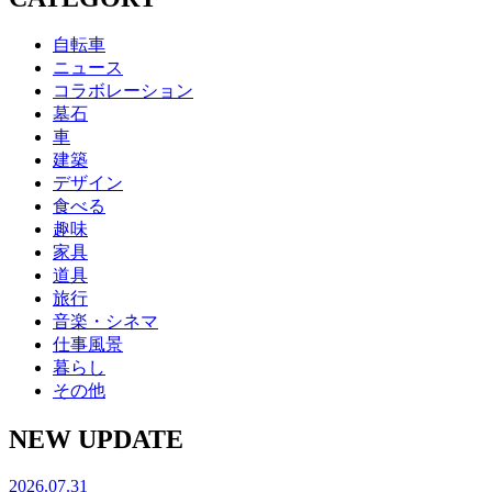
自転車
ニュース
コラボレーション
墓石
車
建築
デザイン
食べる
趣味
家具
道具
旅行
音楽・シネマ
仕事風景
暮らし
その他
NEW UPDATE
2026.07.31