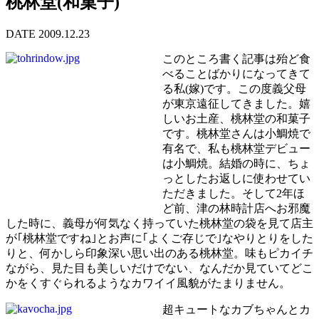
桃林堂(和菓子)
DATE 2009.12.23
このところ書く記事は殆ど食
べることばかりになってきて
る私(嫁)です。この度義父母
が東京遠征してきました。嬉
しいお土産、桃林堂の和菓子
です。桃林堂さんは小鯛焼で
有名で、私も桃林堂デビュー
は小鯛焼。結婚の時に、ちょ
っとしたお返しに使わせてい
ただきました。そして2年ほ
ど前、津の林時計店へお邪魔
した時に、義母が何気なく持っていた桃林堂の袋を見て店主
が｢桃林堂ですね｣とお声に｢よくご存じで｣なやりとりをした
りと、何かしら印象深い思い出のある桃林堂。味もピカイチ
ながら、見た目も美しいだけでない、なんだか見ていてどこ
かをくすぐられるようなカワイイ風貌がたまりません。
超キュートなカブちゃんとカ