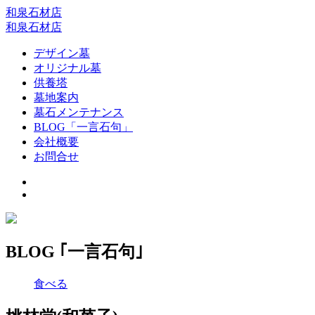
和泉石材店
和泉石材店
デザイン墓
オリジナル墓
供養塔
墓地案内
墓石メンテナンス
BLOG「一言石句」
会社概要
お問合せ
BLOG ｢一言石句｣
食べる