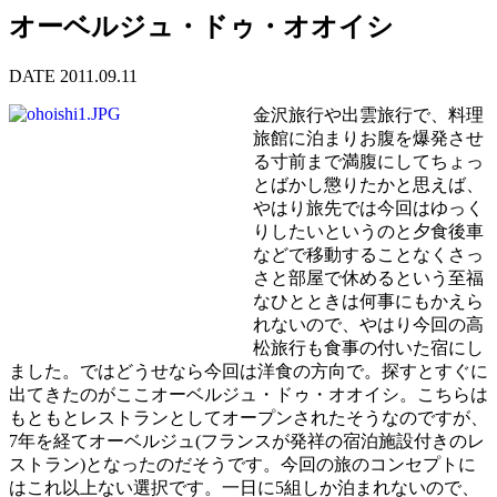
オーベルジュ・ドゥ・オオイシ
DATE 2011.09.11
金沢旅行や出雲旅行で、料理
旅館に泊まりお腹を爆発させ
る寸前まで満腹にしてちょっ
とばかし懲りたかと思えば、
やはり旅先では今回はゆっく
りしたいというのと夕食後車
などで移動することなくさっ
さと部屋で休めるという至福
なひとときは何事にもかえら
れないので、やはり今回の高
松旅行も食事の付いた宿にし
ました。ではどうせなら今回は洋食の方向で。探すとすぐに
出てきたのがここオーベルジュ・ドゥ・オオイシ。こちらは
もともとレストランとしてオープンされたそうなのですが、
7年を経てオーベルジュ(フランスが発祥の宿泊施設付きのレ
ストラン)となったのだそうです。今回の旅のコンセプトに
はこれ以上ない選択です。一日に5組しか泊まれないので、