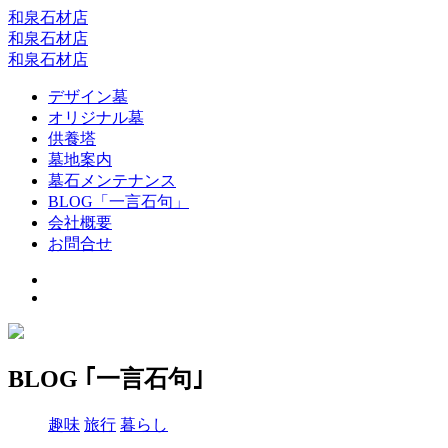
和泉石材店
和泉石材店
和泉石材店
デザイン墓
オリジナル墓
供養塔
墓地案内
墓石メンテナンス
BLOG「一言石句」
会社概要
お問合せ
BLOG ｢一言石句｣
趣味
旅行
暮らし