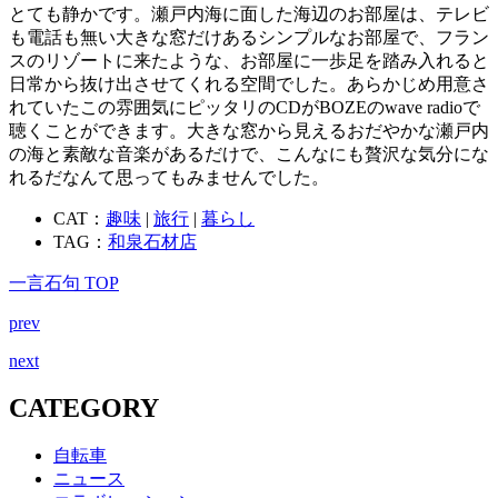
とても静かです。瀬戸内海に面した海辺のお部屋は、テレビ
も電話も無い大きな窓だけあるシンプルなお部屋で、フラン
スのリゾートに来たような、お部屋に一歩足を踏み入れると
日常から抜け出させてくれる空間でした。あらかじめ用意さ
れていたこの雰囲気にピッタリのCDがBOZEのwave radioで
聴くことができます。大きな窓から見えるおだやかな瀬戸内
の海と素敵な音楽があるだけで、こんなにも贅沢な気分にな
れるだなんて思ってもみませんでした。
CAT：
趣味
|
旅行
|
暮らし
TAG：
和泉石材店
一言石句 TOP
prev
next
CATEGORY
自転車
ニュース