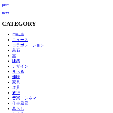
prev
next
CATEGORY
自転車
ニュース
コラボレーション
墓石
車
建築
デザイン
食べる
趣味
家具
道具
旅行
音楽・シネマ
仕事風景
暮らし