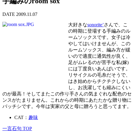
手編みのroom sox
DATE 2009.11.07
大好きな
sonorite’
さんで、こ
の時期に登場する手編みのル
ームソックスです。女子は冷
やしてはいけませんが、この
ルームソックス、編み方が緩
いので適度に通気性が良く、
足がムレるのが苦手な私(嫁)
には丁度良いあんばいです。
リサイクルの毛糸だそうで、
はき始めからチクチクしない
し、お洗濯しても縮みにくい
のが最高！そしてまたこの作り手さんの気まぐれな配色のセ
ンスがたまりません。これからの時期にあたたかな贈り物に
バッチシです。今年は実家の父と母に贈ろうと思ってます。
CAT：
趣味
一言石句 TOP