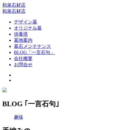
和泉石材店
和泉石材店
デザイン墓
オリジナル墓
供養塔
墓地案内
墓石メンテナンス
BLOG「一言石句」
会社概要
お問合せ
BLOG ｢一言石句｣
趣味