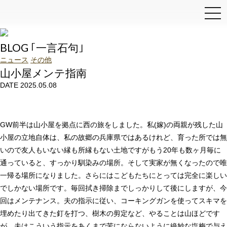
和泉石材店
BLOG ｢一言石句｣
ニュース
その他
山小屋メンテ指南
DATE 2025.05.08
GW前半は山小屋を拠点に西の旅をしました。私(嫁)の両親が残した山
小屋の立地自体は、私の故郷の兵庫県ではあるけれど、育った所では無
いので友人もいない縁も所縁もない土地ですがもう20年も数ヶ月毎に
通っていると、すっかり馴染みの場所。そして実家が無くなったので唯
一帰る場所になりました。さらにはこどもたちにとっては完全に楽しい
でしかない場所です。毎回拭き掃除までしっかりして後にしますが、今
回はメンテナンス。夫の指示に従い、コーキングガンを使ってスキマを
埋めたり出てきた釘を打つ、樹木の剪定など、やることは山ほどです
が、夫はこういう指示をあくまで苦にならないように絶妙な塩梅で与え