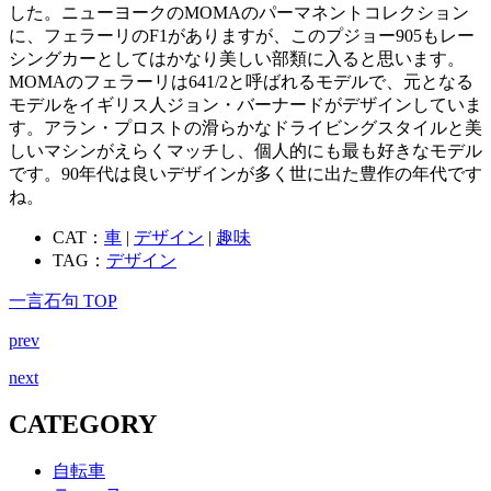
した。ニューヨークのMOMAのパーマネントコレクション
に、フェラーリのF1がありますが、このプジョー905もレー
シングカーとしてはかなり美しい部類に入ると思います。
MOMAのフェラーリは641/2と呼ばれるモデルで、元となる
モデルをイギリス人ジョン・バーナードがデザインしていま
す。アラン・プロストの滑らかなドライビングスタイルと美
しいマシンがえらくマッチし、個人的にも最も好きなモデル
です。90年代は良いデザインが多く世に出た豊作の年代です
ね。
CAT：
車
|
デザイン
|
趣味
TAG：
デザイン
一言石句 TOP
prev
next
CATEGORY
自転車