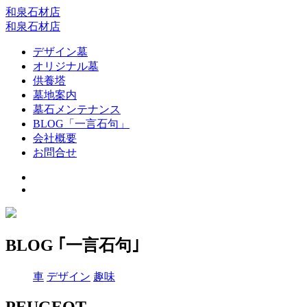
和泉石材店
和泉石材店
デザイン墓
オリジナル墓
供養塔
墓地案内
墓石メンテナンス
BLOG「一言石句」
会社概要
お問合せ
BLOG ｢一言石句｣
車
デザイン
趣味
PEUGEOT