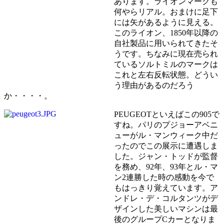
あります。ライオンマークも
何やらリアル。おまけに足下
には矢があるように見える。
このライオン、1850年以降の
自社製品に用いられてきたそ
うです。ちなみに現在売られ
ているソルトミルのマークは
これと左右反転状態。どうい
う理由があるのだろう
か・・・・。
PEUGEOTといえばこの905で
すね。パリのプジョーアベニ
ューがル・マンウィーク中だ
ったのでこの展示に遭遇しま
した。ジャン・トッドが監督
を務め、92年、93年とル・マ
ン2連勝した時の感動を今で
もはっきり覚えています。ア
ンドレ・デ・コルタンツがデ
ザインした美しいマシンは最
後のグループCカーとなりま