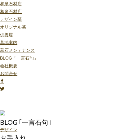
和泉石材店
和泉石材店
デザイン墓
オリジナル墓
供養塔
墓地案内
墓石メンテナンス
BLOG「一言石句」
会社概要
お問合せ
BLOG ｢一言石句｣
デザイン
お手入れ