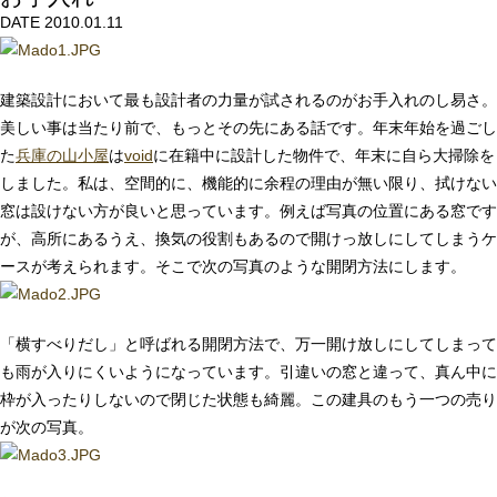
DATE 2010.01.11
建築設計において最も設計者の力量が試されるのがお手入れのし易さ。
美しい事は当たり前で、もっとその先にある話です。年末年始を過ごし
た
兵庫の山小屋
は
void
に在籍中に設計した物件で、年末に自ら大掃除を
しました。私は、空間的に、機能的に余程の理由が無い限り、拭けない
窓は設けない方が良いと思っています。例えば写真の位置にある窓です
が、高所にあるうえ、換気の役割もあるので開けっ放しにしてしまうケ
ースが考えられます。そこで次の写真のような開閉方法にします。
「横すべりだし」と呼ばれる開閉方法で、万一開け放しにしてしまって
も雨が入りにくいようになっています。引違いの窓と違って、真ん中に
枠が入ったりしないので閉じた状態も綺麗。この建具のもう一つの売り
が次の写真。