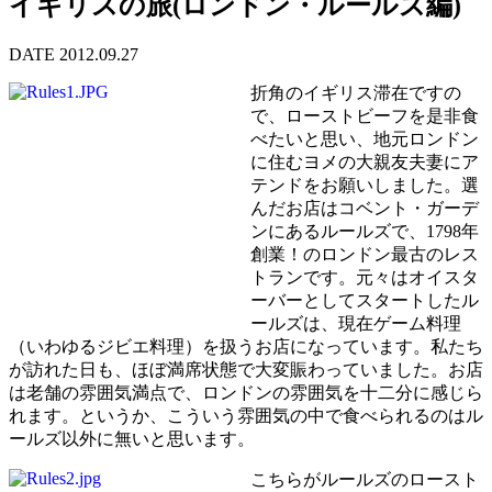
イギリスの旅(ロンドン・ルールズ編)
DATE 2012.09.27
折角のイギリス滞在ですの
で、ローストビーフを是非食
べたいと思い、地元ロンドン
に住むヨメの大親友夫妻にア
テンドをお願いしました。選
んだお店はコベント・ガーデ
ンにあるルールズで、1798年
創業！のロンドン最古のレス
トランです。元々はオイスタ
ーバーとしてスタートしたル
ールズは、現在ゲーム料理
（いわゆるジビエ料理）を扱うお店になっています。私たち
が訪れた日も、ほぼ満席状態で大変賑わっていました。お店
は老舗の雰囲気満点で、ロンドンの雰囲気を十二分に感じら
れます。というか、こういう雰囲気の中で食べられるのはル
ールズ以外に無いと思います。
こちらがルールズのロースト