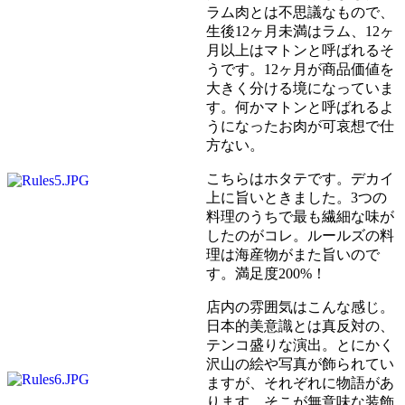
ラム肉とは不思議なもので、
生後12ヶ月未満はラム、12ヶ
月以上はマトンと呼ばれるそ
うです。12ヶ月が商品価値を
大きく分ける境になっていま
す。何かマトンと呼ばれるよ
うになったお肉が可哀想で仕
方ない。
こちらはホタテです。デカイ
上に旨いときました。3つの
料理のうちで最も繊細な味が
したのがコレ。ルールズの料
理は海産物がまた旨いので
す。満足度200%！
店内の雰囲気はこんな感じ。
日本的美意識とは真反対の、
テンコ盛りな演出。とにかく
沢山の絵や写真が飾られてい
ますが、それぞれに物語があ
ります。そこが無意味な装飾