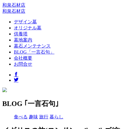
和泉石材店
和泉石材店
デザイン墓
オリジナル墓
供養塔
墓地案内
墓石メンテナンス
BLOG「一言石句」
会社概要
お問合せ
BLOG ｢一言石句｣
食べる
趣味
旅行
暮らし