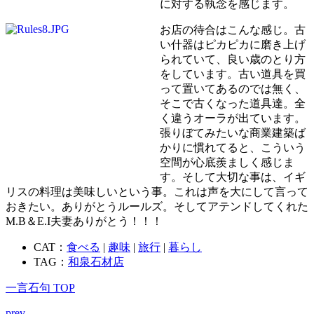
に対する執念を感じます。
お店の待合はこんな感じ。古
い什器はピカピカに磨き上げ
られていて、良い歳のとり方
をしています。古い道具を買
って置いてあるのでは無く、
そこで古くなった道具達。全
く違うオーラが出ています。
張りぼてみたいな商業建築ば
かりに慣れてると、こういう
空間が心底羨ましく感じま
す。そして大切な事は、イギ
リスの料理は美味しいという事。これは声を大にして言って
おきたい。ありがとうルールズ。そしてアテンドしてくれた
M.B＆E.I夫妻ありがとう！！！
CAT：
食べる
|
趣味
|
旅行
|
暮らし
TAG：
和泉石材店
一言石句 TOP
prev