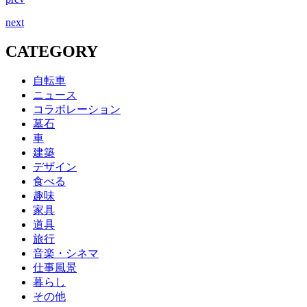
next
CATEGORY
自転車
ニュース
コラボレーション
墓石
車
建築
デザイン
食べる
趣味
家具
道具
旅行
音楽・シネマ
仕事風景
暮らし
その他