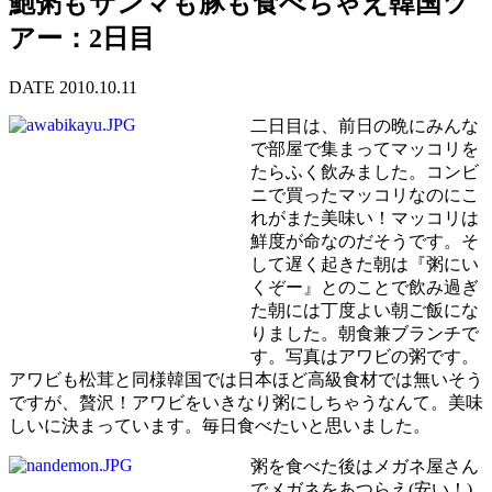
鮑粥もサンマも豚も食べちゃえ韓国ツ
アー：2日目
DATE 2010.10.11
二日目は、前日の晩にみんな
で部屋で集まってマッコリを
たらふく飲みました。コンビ
ニで買ったマッコリなのにこ
れがまた美味い！マッコリは
鮮度が命なのだそうです。そ
して遅く起きた朝は『粥にい
くぞー』とのことで飲み過ぎ
た朝には丁度よい朝ご飯にな
りました。朝食兼ブランチで
す。写真はアワビの粥です。
アワビも松茸と同様韓国では日本ほど高級食材では無いそう
ですが、贅沢！アワビをいきなり粥にしちゃうなんて。美味
しいに決まっています。毎日食べたいと思いました。
粥を食べた後はメガネ屋さん
でメガネをあつらえ(安い！)