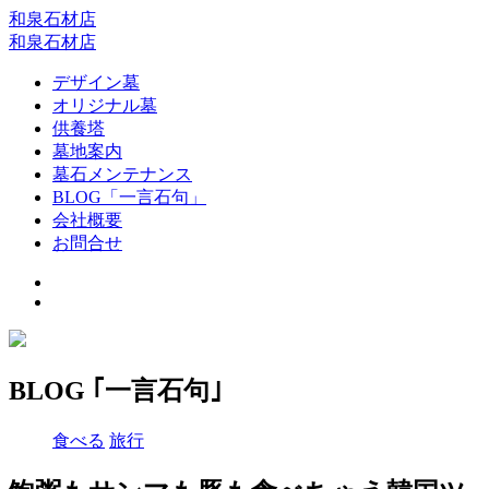
和泉石材店
和泉石材店
デザイン墓
オリジナル墓
供養塔
墓地案内
墓石メンテナンス
BLOG「一言石句」
会社概要
お問合せ
BLOG ｢一言石句｣
食べる
旅行