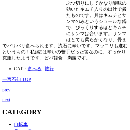
ぶつ切りにしてかなり酸味の
効いたキムチ入りの出汁で煮
たものです。具はキムチとサ
ンマのみというシュールな鍋
で、びっくりするほどキムチ
にサンマは合います。サンマ
はとても柔らかくなり、骨ま
でバリバリ食べられます。流石に辛いです。マッコリも進む
というもの！私(嫁)は辛いの苦手だった筈なのに、すっかり
克服したようです。ビバ韓食！満腹です。
CAT：
食べる
|
旅行
一言石句 TOP
prev
next
CATEGORY
自転車