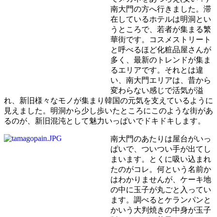
南大門の方へ行きました。滞
在しているホテルは明洞とい
うところで、若者が集まる繁
華街です。コスメストリート
と呼べるほど化粧品屋さんが
多く、最新のトレンドが集ま
るエリアです。それとは違
い、南大門エリアは、昔から
変わらない感じで活気が溢
れ、新旧様々なモノが集まり韓国の元気を支えているように
見えました。明洞から少し歩いたところにこのような街があ
るのが、新旧混沌として魅力いっぱいでドキドキします。
南大門のあたりは屋台がいっ
ぱいで、ついつい手が出てし
まいます。とくに吸い込まれ
たのがコレ。何という名前か
はわかりませんが、ケーキ地
の中に玉子が丸ごと入ってい
ます。調べるとケランパンと
かいう大判焼きの中身が玉子