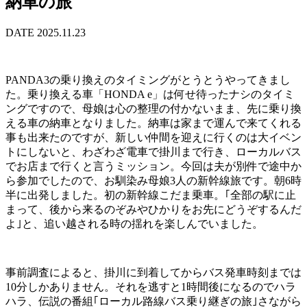
納車の旅
DATE 2025.11.23
PANDA3の乗り換えのタイミングがとうとうやってきまし
た。乗り換える車「HONDA e」は何せ待ったナシのタイミ
ングですので、母娘は心の整理の付かないまま、先に乗り換
える車の納車となりました。納車は家まで運んで来てくれる
事も出来たのですが、新しい仲間を迎えに行くのは大イベン
トにしないと、わざわざ電車で掛川まで行き、ローカルバス
でお店まで行くと言うミッション。今回は夫が別件で途中か
ら参加でしたので、お馴染み母娘3人の新幹線旅です。朝6時
半に出発しました。初の新幹線こだま乗車。｢全部の駅に止
まって、後から来るのぞみやひかりをお先にどうぞするんだ
よ｣と、追い越される時の揺れを楽しんでいました。
事前調査によると、掛川に到着してからバス発車時刻までは
10分しかありません。それを逃すと1時間後になるのでハラ
ハラ、伝説の番組｢ローカル路線バス乗り継ぎの旅｣さながら