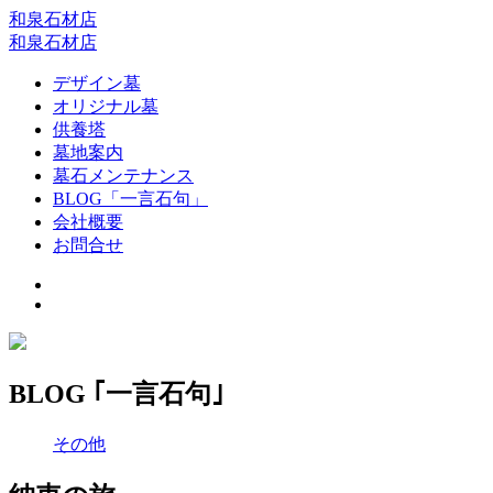
和泉石材店
和泉石材店
デザイン墓
オリジナル墓
供養塔
墓地案内
墓石メンテナンス
BLOG「一言石句」
会社概要
お問合せ
BLOG ｢一言石句｣
その他