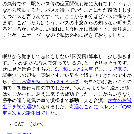
の気分です。駅とバス停の位置関係も頭に入れてドキドキし
ながら移動すると、バスが待っていたことにただ感激！しず
てつバスと言うんですって。ここから40分ほどバスに揺られ
ます。こどもたちはもう、バスの車窓からの知らない町を見
るどころか、心地よい揺れにもう即座に熟睡・・。乗り過ご
すとゲームオーバーなので私は必死に起きておりました。
眠りから覚まして忘れもしない｢国安橋｣降車し、少し歩きま
す。｢おかあさんなんで知っているの｣と。そりゃそうです。
既に見た景色ですもの。
9月末に夫と2人車でここまで来て
、
試乗無しの即決、契約とすごい早さで済ませてきたのですか
ら。
何しろ満を持してのタイミング
。納車の旅はあいにくの
雨で、初走行も雨の中でしたが、3人ともようやく逢えた感
はすごかった。迎えに来て大成功でした。ここからいきなり
勝手の違う電気の車で浜松まで移動、夫と合流、
次女のお誕
生日を祝う運び
となりました。
奇遇なことにベルランゴの納
車も次女の誕生日でした。
CAT：
その他