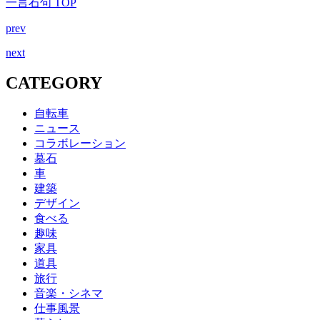
一言石句 TOP
prev
next
CATEGORY
自転車
ニュース
コラボレーション
墓石
車
建築
デザイン
食べる
趣味
家具
道具
旅行
音楽・シネマ
仕事風景