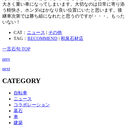
大きく重い車になってしまいます。大切なのは日常に寄り添
う軽快さ。ホンダeはかなり良い位置にいたと思います。後
継車次第では勝ち組になれたと思うのですが・・・。もった
いない！
CAT：
ニュース
|
その他
TAG：
RECOMMEND
|
和泉石材店
一言石句 TOP
prev
next
CATEGORY
自転車
ニュース
コラボレーション
墓石
車
建築