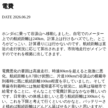
電費
DATE 2026.06.29
ホンダeに乗って谷汲山へ移動しました。自宅でのメーター
上での航続距離は240km。計算上は行けるハズでした。とこ
ろがどっこい、計算通りには行かないのです。航続距離は直
近の走行状況に応じて算出されます。市街地走行がメインで
すのでそれを根拠に出してきます。
電費悪化の要因は高速走行。時速80kmを超えると急激に悪
化。航続距離も0.7掛け状態に。片道100kmの谷汲山の横藏寺
到着時に既に航続距離100km程度を示していました。そして
華厳寺到着時には無給電帰還不可な状況に。結果は瑞穂市で
給電することに。そんなことで電費計算はなかなか難しいの
です。日常使いの体感上欲しいと思う航続距離は300kmくら
い。これを下限と考えて行くといいのかなと。バッテリーさ
え積めば航続距離はどんどん延ばせると良いと思いますが、