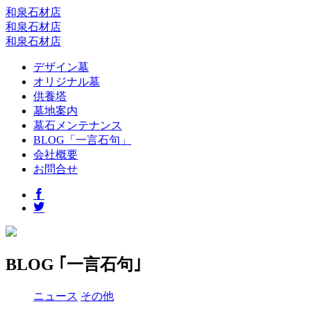
和泉石材店
和泉石材店
和泉石材店
デザイン墓
オリジナル墓
供養塔
墓地案内
墓石メンテナンス
BLOG「一言石句」
会社概要
お問合せ
BLOG ｢一言石句｣
ニュース
その他