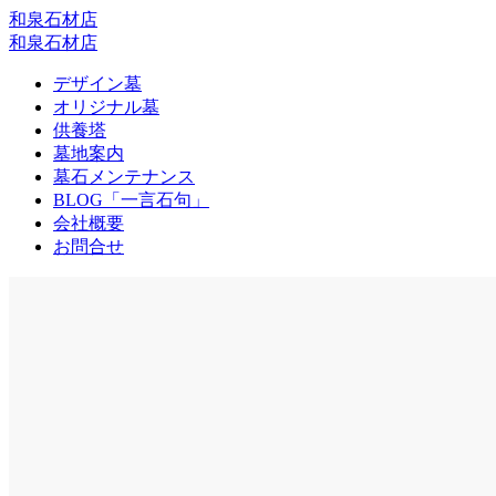
和泉石材店
和泉石材店
デザイン墓
オリジナル墓
供養塔
墓地案内
墓石メンテナンス
BLOG「一言石句」
会社概要
お問合せ