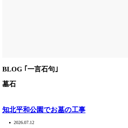
BLOG ｢一言石句｣
墓石
知北平和公園でお墓の工事
2026.07.12