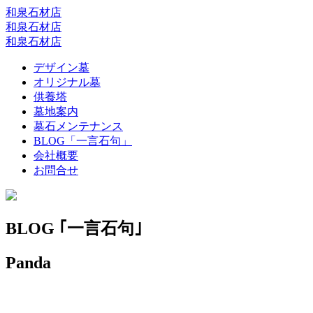
和泉石材店
和泉石材店
和泉石材店
デザイン墓
オリジナル墓
供養塔
墓地案内
墓石メンテナンス
BLOG「一言石句」
会社概要
お問合せ
BLOG ｢一言石句｣
Panda