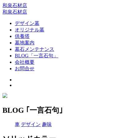
和泉石材店
和泉石材店
デザイン墓
オリジナル墓
供養塔
墓地案内
墓石メンテナンス
BLOG「一言石句」
会社概要
お問合せ
BLOG ｢一言石句｣
車
デザイン
趣味