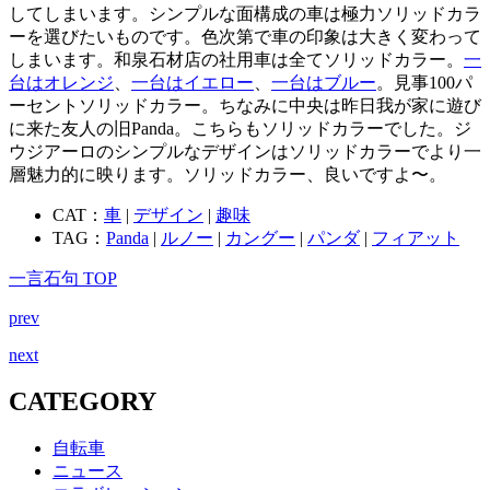
してしまいます。シンプルな面構成の車は極力ソリッドカラ
ーを選びたいものです。色次第で車の印象は大きく変わって
しまいます。和泉石材店の社用車は全てソリッドカラー。
一
台はオレンジ
、
一台はイエロー
、
一台はブルー
。見事100パ
ーセントソリッドカラー。ちなみに中央は昨日我が家に遊び
に来た友人の旧Panda。こちらもソリッドカラーでした。ジ
ウジアーロのシンプルなデザインはソリッドカラーでより一
層魅力的に映ります。ソリッドカラー、良いですよ〜。
CAT：
車
|
デザイン
|
趣味
TAG：
Panda
|
ルノー
|
カングー
|
パンダ
|
フィアット
一言石句 TOP
prev
next
CATEGORY
自転車
ニュース