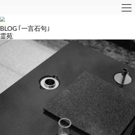
和泉石材店
BLOG ｢一言石句｣
霊苑