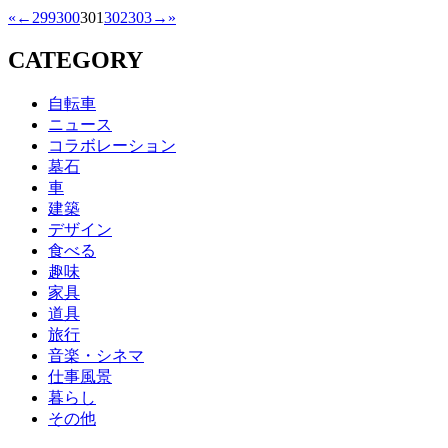
«
←
299
300
301
302
303
→
»
CATEGORY
自転車
ニュース
コラボレーション
墓石
車
建築
デザイン
食べる
趣味
家具
道具
旅行
音楽・シネマ
仕事風景
暮らし
その他