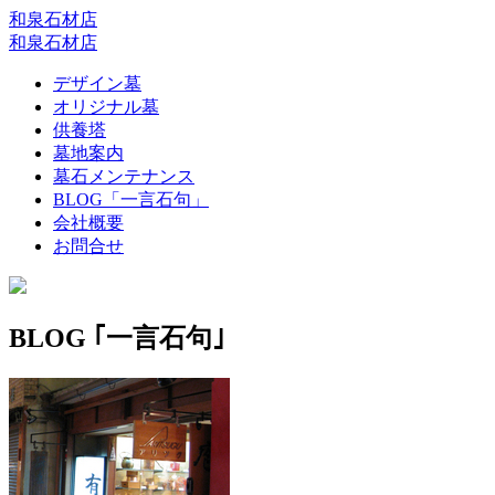
和泉石材店
和泉石材店
デザイン墓
オリジナル墓
供養塔
墓地案内
墓石メンテナンス
BLOG「一言石句」
会社概要
お問合せ
BLOG ｢一言石句｣