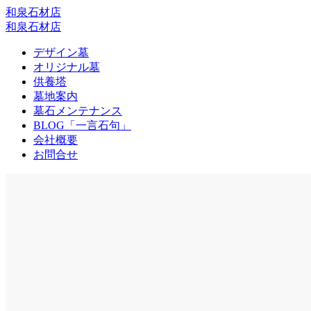
和泉石材店
和泉石材店
デザイン墓
オリジナル墓
供養塔
墓地案内
墓石メンテナンス
BLOG「一言石句」
会社概要
お問合せ